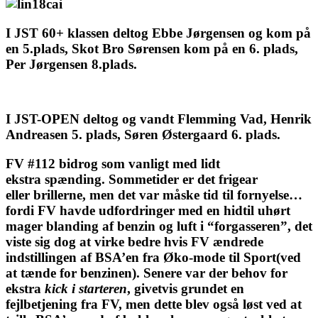
I JST 60+ klassen deltog Ebbe Jørgensen og kom på
en 5.plads, Skot Bro Sørensen kom på en 6. plads,
Per Jørgensen 8.plads.
I JST-OPEN deltog og vandt Flemming Vad, Henrik
Andreasen 5. plads, Søren Østergaard 6. plads.
FV #112 bidrog som vanligt med lidt
ekstra spænding. Sommetider er det frigear
eller brillerne, men det var måske tid til fornyelse…
fordi FV havde udfordringer med en hidtil uhørt
mager blanding af benzin og luft i “forgasseren”, det
viste sig dog at virke bedre hvis FV ændrede
indstillingen af BSA’en fra Øko-mode til Sport(ved
at tænde for benzinen). Senere var der behov for
ekstra
kick i starteren
, givetvis grundet en
fejlbetjening fra FV, men dette blev også løst ved at