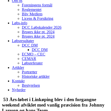
Om os
Foreningens formål
Reglementet
Bliv Medlem
Licens & Forsikring
Løbs-info
DCC Løbskalender 2026
Bruges ikke pt. 2024
Bruges ikke pt. 2024
Løbsresultater
DCC DM
DCC DM
ECMO – CEC
CEMAR
Løbsreferater
Artikler
Portrætter
Historiske artikler
Kontakt
Bestyrelsen
Nyheder
53 Års-løbet i Linkøping blev i den forgangne
weekend afviklet med vanlig præcision fra Johnny
Larsson og hans Team.