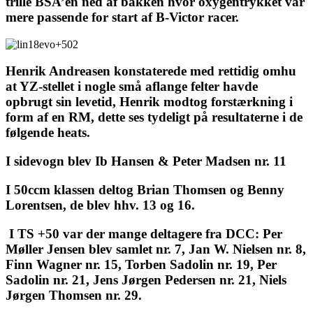
trille BSA’en ned af bakken hvor oxygentrykket var
mere passende for start af B-Victor racer.
Henrik Andreasen konstaterede med rettidig omhu
at YZ-stellet i nogle små aflange felter havde
opbrugt sin levetid, Henrik modtog forstærkning i
form af en RM, dette ses tydeligt på resultaterne i de
følgende heats.
I sidevogn blev
Ib Hansen & Peter Madsen nr. 11
I 50ccm klassen deltog
Brian Thomsen
og Benny
Lorentsen, de blev hhv. 13 og 16.
I TS +50 var der mange deltagere fra DCC: Per
Møller Jensen blev samlet nr. 7, Jan W. Nielsen nr. 8,
Finn Wagner nr. 15, Torben Sadolin nr. 19, Per
Sadolin nr. 21, Jens Jørgen Pedersen nr. 21, Niels
Jørgen Thomsen nr. 29.