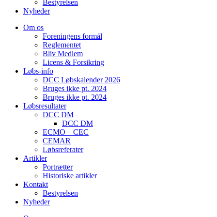
Bestyrelsen
Nyheder
Om os
Foreningens formål
Reglementet
Bliv Medlem
Licens & Forsikring
Løbs-info
DCC Løbskalender 2026
Bruges ikke pt. 2024
Bruges ikke pt. 2024
Løbsresultater
DCC DM
DCC DM
ECMO – CEC
CEMAR
Løbsreferater
Artikler
Portrætter
Historiske artikler
Kontakt
Bestyrelsen
Nyheder