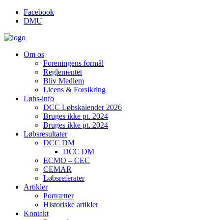
Videre
Facebook
til
DMU
indhold
Om os
Foreningens formål
Reglementet
Bliv Medlem
Licens & Forsikring
Løbs-info
DCC Løbskalender 2026
Bruges ikke pt. 2024
Bruges ikke pt. 2024
Løbsresultater
DCC DM
DCC DM
ECMO – CEC
CEMAR
Løbsreferater
Artikler
Portrætter
Historiske artikler
Kontakt