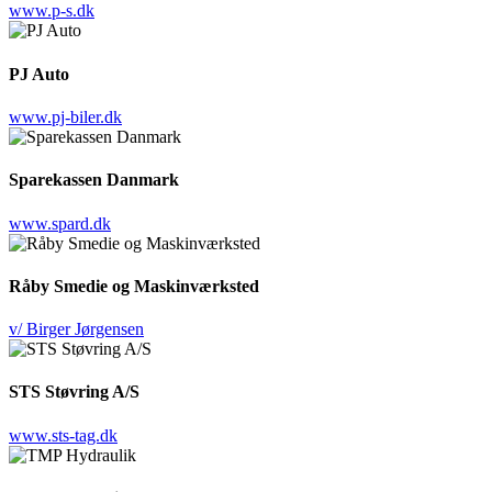
www.p-s.dk
PJ Auto
www.pj-biler.dk
Sparekassen Danmark
www.spard.dk
Råby Smedie og Maskinværksted
v/ Birger Jørgensen
STS Støvring A/S
www.sts-tag.dk