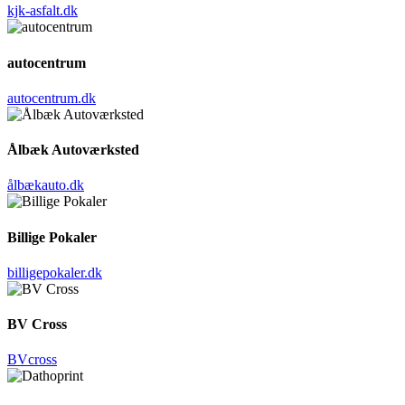
kjk-asfalt.dk
autocentrum
autocentrum.dk
Ålbæk Autoværksted
ålbækauto.dk
Billige Pokaler
billigepokaler.dk
BV Cross
BVcross