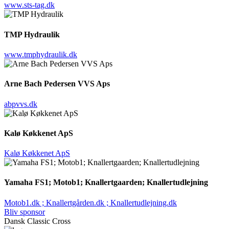
www.sts-tag.dk
TMP Hydraulik
www.tmphydraulik.dk
Arne Bach Pedersen VVS Aps
abpvvs.dk
Kalø Køkkenet ApS
Kalø Køkkenet ApS
Yamaha FS1; Motob1; Knallertgaarden; Knallertudlejning
Motob1.dk ; Knallertgården.dk ; Knallertudlejning.dk
Bliv sponsor
Dansk Classic Cross