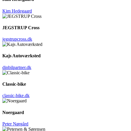
Kim Hedegaard
JEGSTRUP Cross
jegstrupcross.dk
Kajs Autoværksted
dinbilpartner.dk
Classic-bike
classic-bike.dk
Noergaard
Peter Nørgård