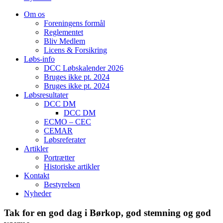
Om os
Foreningens formål
Reglementet
Bliv Medlem
Licens & Forsikring
Løbs-info
DCC Løbskalender 2026
Bruges ikke pt. 2024
Bruges ikke pt. 2024
Løbsresultater
DCC DM
DCC DM
ECMO – CEC
CEMAR
Løbsreferater
Artikler
Portrætter
Historiske artikler
Kontakt
Bestyrelsen
Nyheder
Tak for en god dag i Børkop, god stemning og god