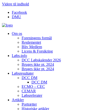
Videre til indhold
Facebook
DMU
Om os
Foreningens formål
Reglementet
Bliv Medlem
Licens & Forsikring
Løbs-info
DCC Løbskalender 2026
Bruges ikke pt. 2024
Bruges ikke pt. 2024
Løbsresultater
DCC DM
DCC DM
ECMO – CEC
CEMAR
Løbsreferater
Artikler
Portrætter
Historiske artikler