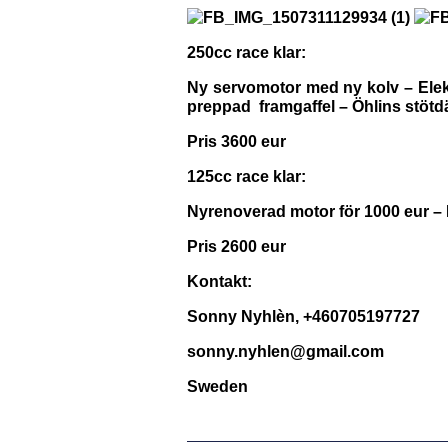
250cc race klar:
Ny servomotor med ny kolv – Elekt
preppad framgaffel – Öhlins stöt
Pris 3600 eur
125cc race klar:
Nyrenoverad motor för 1000 eur –
Pris 2600 eur
Kontakt:
Sonny Nyhlèn, +460705197727
sonny.nyhlen@gmail.com
Sweden