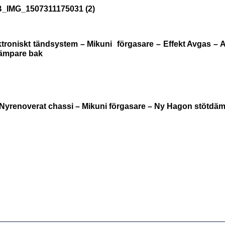
roniskt tändsystem – Mikuni förgasare – Effekt Avgas – Alu
dämpare bak
 Nyrenoverat chassi – Mikuni förgasare – Ny Hagon stötdäm