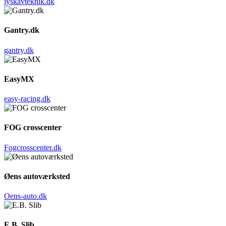
jyskavteknik.dk
Gantry.dk
gantry.dk
EasyMX
easy-racing.dk
FOG crosscenter
Fogcrosscenter.dk
Øens autoværksted
Oens-auto.dk
E.B. Slib