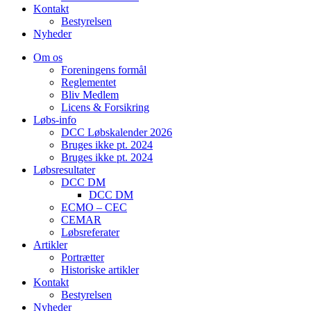
Kontakt
Bestyrelsen
Nyheder
Om os
Foreningens formål
Reglementet
Bliv Medlem
Licens & Forsikring
Løbs-info
DCC Løbskalender 2026
Bruges ikke pt. 2024
Bruges ikke pt. 2024
Løbsresultater
DCC DM
DCC DM
ECMO – CEC
CEMAR
Løbsreferater
Artikler
Portrætter
Historiske artikler
Kontakt
Bestyrelsen
Nyheder