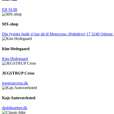
EB SLIB
MX-shop
Din fysiske butik vi har alt til Motocross. Østbirkvej 17 5240 Ode
Kim Hedegaard
Kim Hedegaard
JEGSTRUP Cross
jegstrupcross.dk
Kajs Autoværksted
dinbilpartner.dk