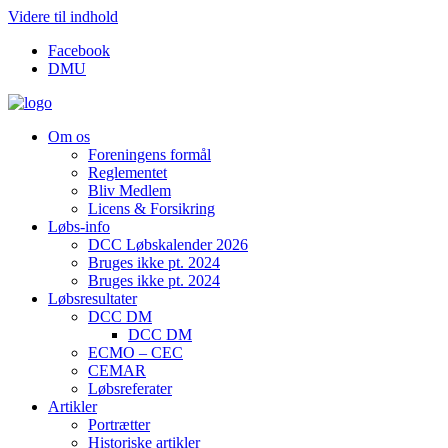
Videre til indhold
Facebook
DMU
Om os
Foreningens formål
Reglementet
Bliv Medlem
Licens & Forsikring
Løbs-info
DCC Løbskalender 2026
Bruges ikke pt. 2024
Bruges ikke pt. 2024
Løbsresultater
DCC DM
DCC DM
ECMO – CEC
CEMAR
Løbsreferater
Artikler
Portrætter
Historiske artikler