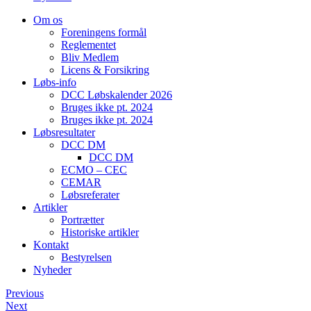
Om os
Foreningens formål
Reglementet
Bliv Medlem
Licens & Forsikring
Løbs-info
DCC Løbskalender 2026
Bruges ikke pt. 2024
Bruges ikke pt. 2024
Løbsresultater
DCC DM
DCC DM
ECMO – CEC
CEMAR
Løbsreferater
Artikler
Portrætter
Historiske artikler
Kontakt
Bestyrelsen
Nyheder
Previous
Next