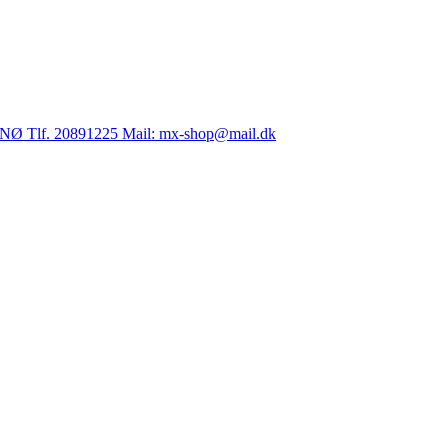
nse NØ Tlf. 20891225 Mail: mx-shop@mail.dk