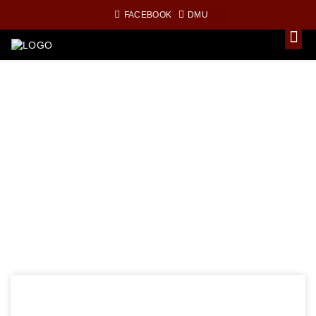
FACEBOOK
DMU
DELTAGER DU I ECMO REGI?