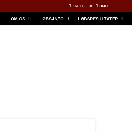
FACEBOOK
DMU
OM OS
LØBS-INFO
LØBSRESULTATER
SULTATER OG BILLEDER FRA DM-2,