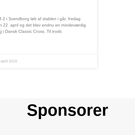
VENDBORG
-2 i Svendborg løb af stablen i går, fredag
n 22. april og det blev endnu en mindeværdig
g i Dansk Classic Cross. Til trods
S MERE »
 april 2016
Sponsorer