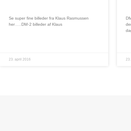
DM-2
S
Se super fine billeder fra Klaus Rasmussen
DM
her…..DM-2 billeder af Klaus
de
da
LÆS MERE »
LÆ
23. april 2016
23.